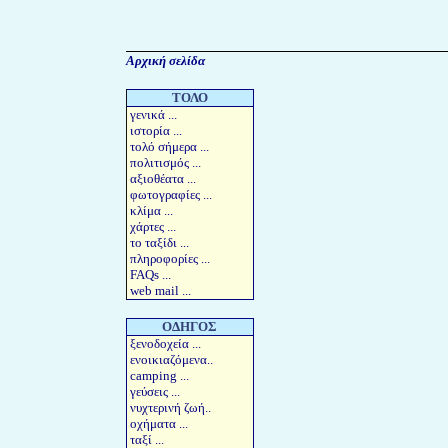
Αρχική σελίδα
ΤΟΛΟ
γενικά
...
ιστορία
...
τολό σήμερα
...
πολιτισμός
...
αξιοθέατα
...
φωτογραφίες
...
κλίμα
...
χάρτες
...
το
ταξίδι
...
πληροφορίες
...
FAQs
...
web mail
...
ΟΔΗΓΟΣ
ξενοδοχεία
...
ενοικιαζόμενα
..
camping
...
γεύσεις
...
νυχτερινή ζωή
..
οχήματα
...
ταξί
...