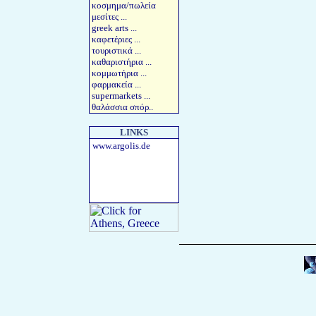
κοσμημα
/
πωλεία
μεσίτες
...
greek arts
...
καφετέριες
...
τουριστικά
...
καθαριστήρια
...
κομμωτήρια
...
φαρμακεία
...
supermarkets
...
θαλάσσια σπόρ
..
LINKS
www.argolis.de