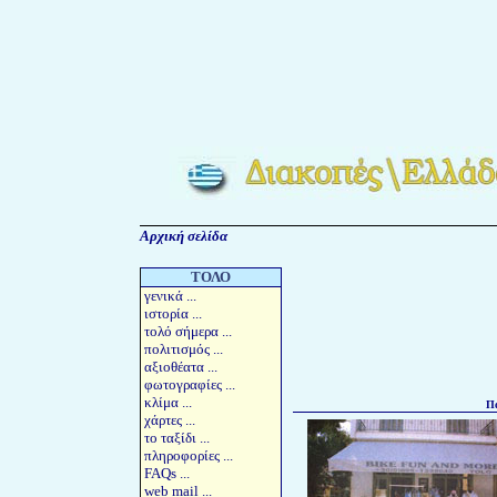
Αρχική σελίδα
ΤΟΛΟ
γενικά
...
ιστορία
...
τολό σήμερα
...
πολιτισμός
...
αξιοθέατα
...
φωτογραφίες
...
κλίμα
...
Πα
χάρτες
...
το
ταξίδι
...
πληροφορίες
...
FAQs
...
web mail
...